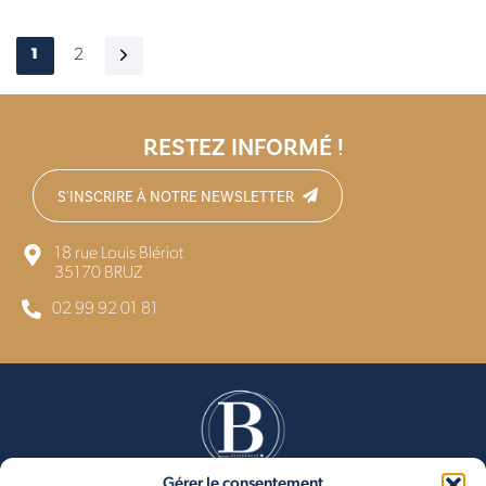
1
2
RESTEZ INFORMÉ !
S'INSCRIRE À NOTRE NEWSLETTER
18 rue Louis Blériot
35170 BRUZ
02 99 92 01 81
Gérer le consentement