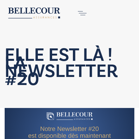
ELLE EST LÀ !
LA
NEWSLETTER
#20