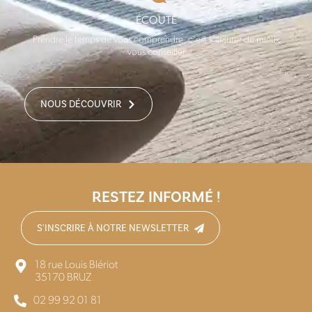
ÉCOUTE
Prendre le temps de vous comprendre, c'est s'assurer de mieux
vous conseiller
NOUS DÉCOUVRIR
RESTEZ INFORMÉ !
S'INSCRIRE À NOTRE NEWSLETTER
18 rue Louis Blériot
35170 BRUZ
02 99 92 01 81