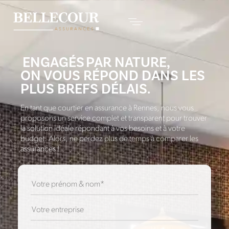
ENGAGÉS
PAR NATURE,
ON VOUS RÉPOND DANS LES
PLUS BREFS DÉLAIS.
En tant que courtier en assurance à Rennes, nous vous
proposons un service complet et transparent pour trouver
la solution idéale répondant à vos besoins et à votre
budget. Alors, ne perdez plus de temps à comparer les
assurances !