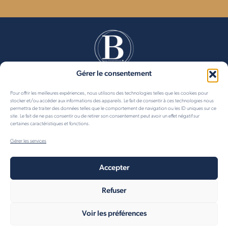
Gérer le consentement
© 2024 BELLECOUR ASSURANCES
Courtier en assurances pour entreprises et professionnels
Pour offrir les meilleures expériences, nous utilisons des technologies telles que les cookies pour
stocker et/ou accéder aux informations des appareils. Le fait de consentir à ces technologies nous
permettra de traiter des données telles que le comportement de navigation ou les ID uniques sur ce
MENTIONS LÉGALES
POLITIQUE DE CONFIDENTIALITÉ
site. Le fait de ne pas consentir ou de retirer son consentement peut avoir un effet négatif sur
certaines caractéristiques et fonctions.
GESTION DES COOKIES
Gérer les services
Accepter
Refuser
Voir les préférences